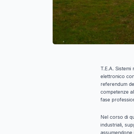
T.E.A. Sistemi
elettronico con
referendum del
competenze al 
fase professio
Nel corso di qu
industriali, s
assumendone il