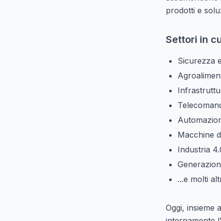
prodotti e soluz
Settori in 
Sicurezza e
Agroalimen
Infrastruttu
Telecomand
Automazion
Macchine da
Industria 4.
Generazion
...e molti al
Oggi, insieme a
internamente l