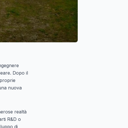
ingegnere
leare. Dopo il
 proprie
 una nuova
merose realtà
arti R&D o
iluppo di