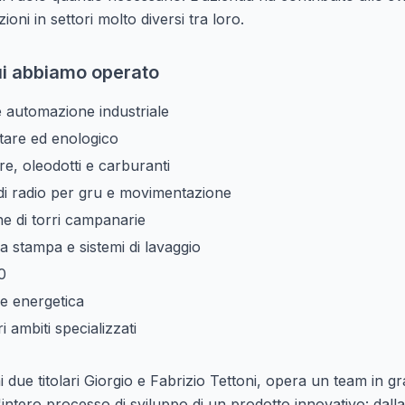
ioni in settori molto diversi tra loro.
cui abbiamo operato
 automazione industriale
tare ed enologico
re, oleodotti e carburanti
i radio per gru e movimentazione
e di torri campanarie
 stampa e sistemi di lavaggio
0
e energetica
tri ambiti specializzati
i due titolari Giorgio e Fabrizio Tettoni, opera un team in g
'intero processo di sviluppo di un prodotto innovativo: dall